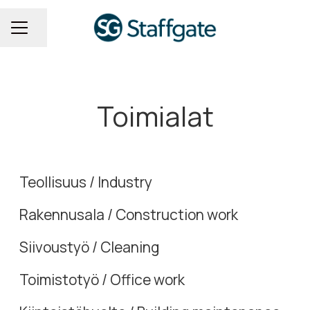
Jaa sivu
Uravalikko
Toimialat
Teollisuus
Rakennusala
Teollisuus / Industry
Siivous
Rakennusala / Construction work
Toimistotyö
Siivoustyö / Cleaning
Kiinteistönhuolto
Toimistotyö / Office work
Myyntityö