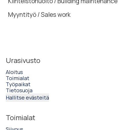
Kiinteistöhuolto / Building maintenance
Myyntityö / Sales work
Urasivusto
Aloitus
Toimialat
Työpaikat
Tietosuoja
Hallitse evästeitä
Toimialat
Siivous