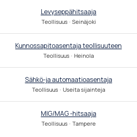
Levyseppähitsaaja
Teollisuus
·
Seinäjoki
Kunnossapitoasentaja teollisuuteen
Teollisuus
·
Heinola
Sähkö-ja automaatioasentaja
Teollisuus
·
Useita sijainteja
MIG/MAG -hitsaaja
Teollisuus
·
Tampere